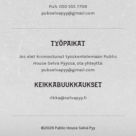
Puh. 050 555 7709
pubselvapyy@
gmail.com
TYÖPAIKAT
Jos olet kiinnostunut työskentelemään Public
House Selvä Pyyssä, ota yhteyttä:
pubselvapyy@
gmail.com
KEIKKABUUKKAUKSET
ilkka@
selvapyy.fi
©2026 Public House Selvä Pyy