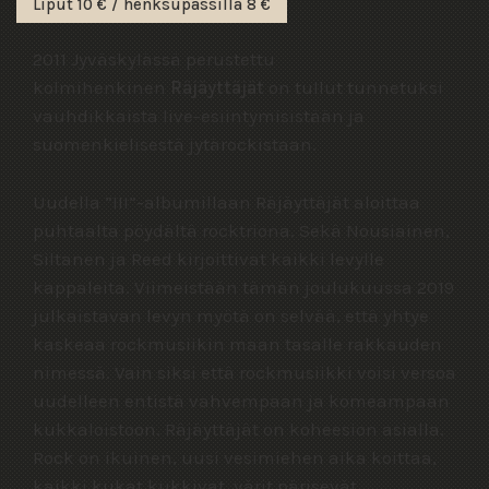
Liput 10 € / henksupassilla 8 €
2011 Jyväskylässä perustettu
kolmihenkinen
Räjäyttäjät
on tullut tunnetuksi
vauhdikkaista live-esiintymisistään ja
suomenkielisestä jytärockistaan.
Uudella ”III”-albumillaan Räjäyttäjät aloittaa
puhtaalta pöydältä rocktriona. Sekä Nousiainen,
Siltanen ja Reed kirjoittivat kaikki levylle
kappaleita. Viimeistään tämän joulukuussa 2019
julkaistavan levyn myötä on selvää, että yhtye
kaskeaa rockmusiikin maan tasalle rakkauden
nimessä. Vain siksi että rockmusiikki voisi versoa
uudelleen entistä vahvempaan ja komeampaan
kukkaloistoon. Räjäyttäjät on koheesion asialla.
Rock on ikuinen, uusi vesimiehen aika koittaa,
kaikki kukat kukkivat, värit pärisevät.