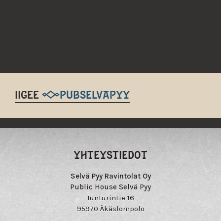
Keittiö 12–21
KLO 22:00 jälkeen K-18
Keikka-iltoina keittiö sulkeutuu aikaisemmin
IIGEE
@PUBSELVAPYY
YHTEYSTIEDOT
Selvä Pyy Ravintolat Oy
Public House Selvä Pyy
Tunturintie 16
95970 Äkäslompolo