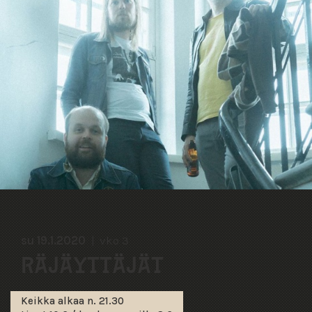
su 19.1.2020
vko 3
RÄJÄYTTÄJÄT
Keikka alkaa n. 21.30