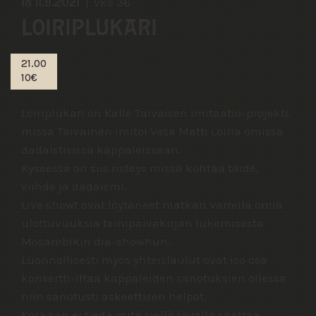
la 11.9.2021
vko 36
LOIRIPLUKARI
21.00
10€
Loiriplukari on Kalle Taivaisen imitaatio-projekti,
missä Taivainen imitoi Vesa Matti Loiria omissa
dadaistisissa kappaleissaan.
Kyseessä on siis risteys missä kohtaa taide,
viihde ja dadaismi.
Live showt ovat löytäneet matkan varrella omia
ulottuvuuksia teinipäiväkirjan lukemisesta
Mosambikin dia-showhun.
Luonnollisesti myös yhteislaulut ovat iso osa
konsertti-iltaa kappaleiden sanotuksien ollessa
niin sanotusti askeettisen helpot.
Koskaan ei tiedä mitä siellä lavalla saattaa