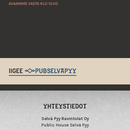
AVAAMME VASTA KLO 13:00
Päivittäin 12–22 (24)
Keittiö 12–21
KLO 22:00 jälkeen K-18
Keikka-iltoina keittiö sulkeutuu aikaisemmin
IIGEE
@PUBSELVAPYY
YHTEYSTIEDOT
Selvä Pyy Ravintolat Oy
Public House Selvä Pyy