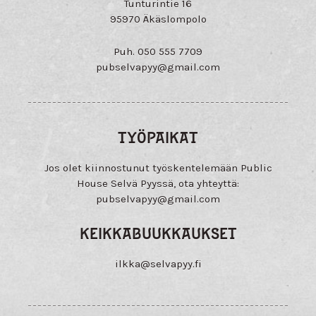
Tunturintie 16
95970 Äkäslompolo
Puh. 050 555 7709
pubselvapyy@
gmail.com
TYÖPAIKAT
Jos olet kiinnostunut työskentelemään Public
House Selvä Pyyssä, ota yhteyttä:
pubselvapyy@
gmail.com
KEIKKABUUKKAUKSET
ilkka@
selvapyy.fi