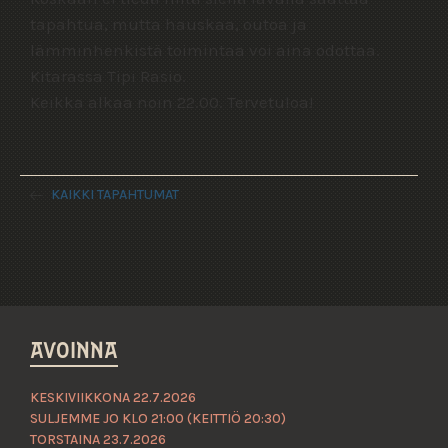
tapahtua, mutta hauskaa, outoa ja
lämminhenkistä toimintaa voi aina odottaa.
Kitarassa Tipi Rasio.
Keikka alkaa noin 22.00. Tervetuloa!
KAIKKI TAPAHTUMAT
AVOINNA
KESKIVIIKKONA 22.7.2026
SULJEMME JO KLO 21:00 (KEITTIÖ 20:30)
TORSTAINA 23.7.2026