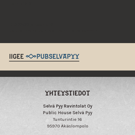
Keittiö 12–21
KLO 22:00 jälkeen K-18
Keikka-iltoina keittiö sulkeutuu aikaisemmin
IIGEE
@PUBSELVAPYY
YHTEYSTIEDOT
Selvä Pyy Ravintolat Oy
Public House Selvä Pyy
Tunturintie 16
95970 Äkäslompolo