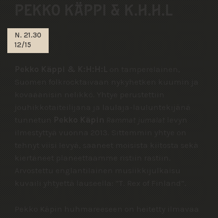
PEKKO KÄPPI & K.H.H.L
N. 21.30
12/15
Pekko Käppi & K:H:H:L
on tamperelainen,
Suomen folkrocktaivaan nykyhetken kuumin ja
kovaäänisin nelikkö. Yhtye perustettiin
jouhikkotaiteilijana ja laulaja-lauluntekijänä
tunnetun
Pekko Käpin
Rammat jumalat
levyn
ilmestyttyä vuonna 2013. Sittemmin yhtye on
tehnyt viisi levyä, saaneet moisista kiitosta sekä
kiertäneet planeettaamme ristiin rastiin.
Arvostettu englantilainen musiikkijulkaisu
kuvaili yhtyettä lauseella: ”T. Rex of Finland”.
Pekko Käpin huhmareeseen on heitetty ilmavaa