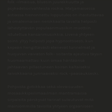
folk -ilmaisua, bluesin juurekkuutta ja
psykedelisvivahteista rockia. Maljamaisessa
astiassa hienonnettu lopputulos on ihastuttavaa
ja omaleimaisen nerokkaalla tavalla helposti
lähestyttävän populaarimusiikin muottiin
istutettua kansanmusiikkia. Livenä yhtyeen
sointi yltyy helposti jopa hypnoottisesti, kun
kepeän hengittävästi etenevät tunnelmat ja
huojuvan vaivaton folk- soitanta ajautuu täysin
huomaamattasi kuin omaa häntäänsä
jahtaavan pillastuneen koiran kaltaiseksi
raivokkaana junnaavaksi rock -paasaukseski.
Pohjoista gotiikkaa sekä olevaisuuden
mosaaikkipeilimaailman mantramaisia
sirpaleita pärskyvät tarinat sulautuvat mitä
mainiommilla tavoilla yhtyeen orgaaniseen