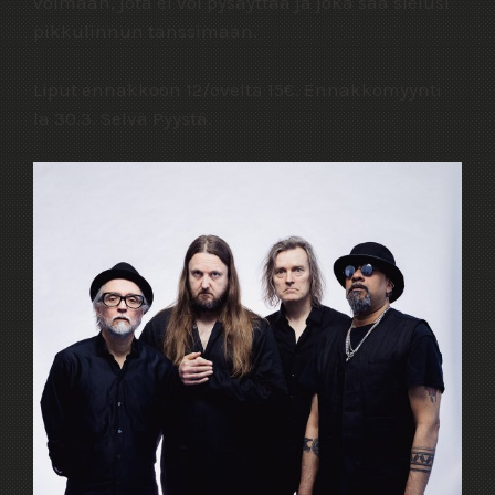
voimaan, jota ei voi pysäyttää ja joka saa sielusi
pikkulinnun tanssimaan.
Liput ennakkoon 12/ovelta 15€. Ennakkomyynti
la 30.3. Selvä Pyystä.