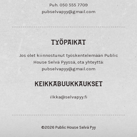
Puh. 050 555 7709
pubselvapyy@
gmail.com
TYÖPAIKAT
Jos olet kiinnostunut työskentelemään Public
House Selvä Pyyssä, ota yhteyttä:
pubselvapyy@
gmail.com
KEIKKABUUKKAUKSET
ilkka@
selvapyy.fi
©2026 Public House Selvä Pyy