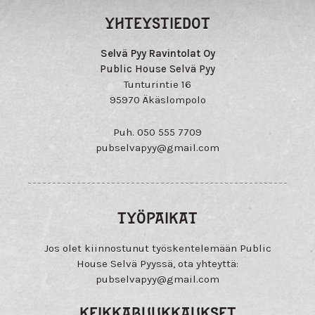
YHTEYSTIEDOT
Selvä Pyy Ravintolat Oy
Public House Selvä Pyy
Tunturintie 16
95970 Äkäslompolo
Puh. 050 555 7709
pubselvapyy@
gmail.com
TYÖPAIKAT
Jos olet kiinnostunut työskentelemään Public
House Selvä Pyyssä, ota yhteyttä:
pubselvapyy@
gmail.com
KEIKKABUUKKAUKSET