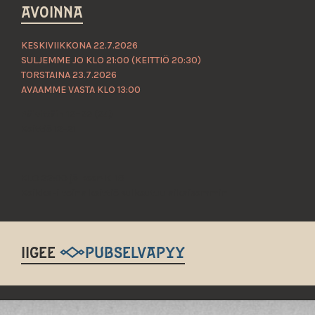
AVOINNA
KESKIVIIKKONA 22.7.2026
SULJEMME JO KLO 21:00 (KEITTIÖ 20:30)
TORSTAINA 23.7.2026
AVAAMME VASTA KLO 13:00
Päivittäin 12–22 (24)
Keittiö 12–21
KLO 22:00 jälkeen K-18
Keikka-iltoina keittiö sulkeutuu aikaisemmin
IIGEE
@PUBSELVAPYY