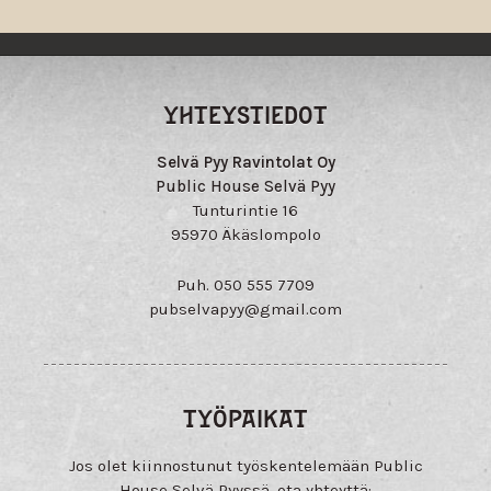
YHTEYSTIEDOT
Selvä Pyy Ravintolat Oy
Public House Selvä Pyy
Tunturintie 16
95970 Äkäslompolo
Puh. 050 555 7709
pubselvapyy@
gmail.com
TYÖPAIKAT
Jos olet kiinnostunut työskentelemään Public
House Selvä Pyyssä, ota yhteyttä: