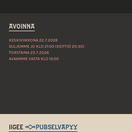
AVOINNA
KESKIVIIKKONA 22.7.2026
SULJEMME JO KLO 21:00 (KEITTIÖ 20:30)
TORSTAINA 23.7.2026
AVAAMME VASTA KLO 13:00
Päivittäin 12–22 (24)
Keittiö 12–21
KLO 22:00 jälkeen K-18
Keikka-iltoina keittiö sulkeutuu aikaisemmin
IIGEE
@PUBSELVAPYY