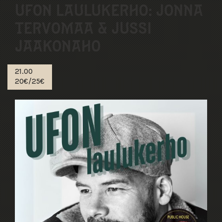
UFON LAULUKERHO: JONNA
TERVOMAA & JUSSI
JAAKONAHO
21.00
20€/25€